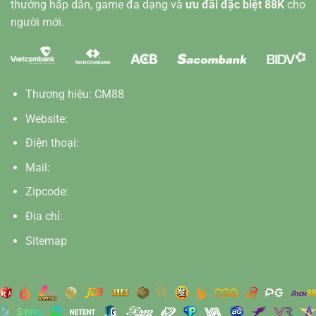
thưởng hấp dẫn, game đa dạng và
ưu đãi đặc biệt 88K
cho
người mới.
Thương hiệu: CM88
Website:
Điện thoại:
Mail:
Zipcode:
Địa chỉ:
Sitemap